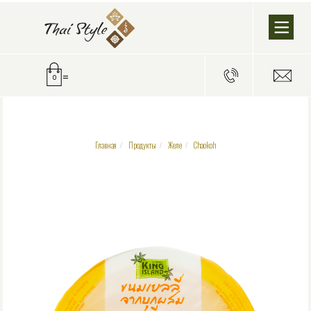
=
0
Главная
Продукты
Желе
Chaokoh
/
/
/