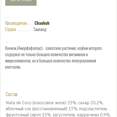
―
Прозводитель
..
.
.
.
..
Chaokoh
Страна
..
.
.
.
.
.
.
.
.
.
.
.
.
.
.
.
.
.
.
Таиланд
―
Конжак (Аморфафаллус) - азиатское растение, клубни которого
содержат не только большое количество витаминов и
микроэлементов, но и большое количество легкоусвояемой
клетчатки.
Состав
Nata de Coco (кокосовое желе) 25%, сахар 20,2%,
яблочный сок (восстановленный) 17%, подсластитель:
фруктозный сироп 15%, загуститель: каррагинан 0,9%,