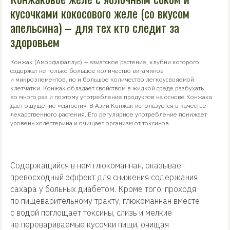
кусочками кокосового желе (со вкусом
апельсина) – для тех кто следит за
здоровьем
Конжак (Аморфафаллус) — азиатское растение, клубни которого
содержат не только большое количество витаминов
и микроэлементов, но и большое количество легкоусвояемой
клетчатки. Конжак обладает свойством в жидкой среде разбухать
во много раз и поэтому употребление продуктов на основе Конжака
дает ощущение «сытости». В Азии Конжак используется в качестве
лекарственного растения. Его регулярное употребление понижает
уровень холестерина и очищает организм от токсинов.
Содержащийся в нем глюкоманнан, оказывает
превосходный эффект для снижения содержания
сахара у больных диабетом. Кроме того, проходя
по пищеварительному тракту, глюкоманнан вместе
с водой поглощает токсины, слизь и мелкие
не перевариваемые кусочки пищи, очищая