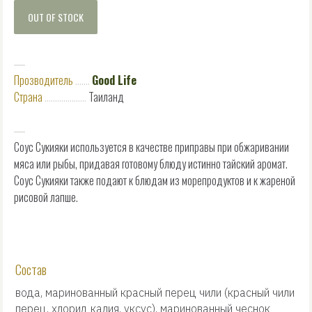
OUT OF STOCK
―
Прозводитель
..
.
.
.
..
Good Life
Страна
..
.
.
.
.
.
.
.
.
.
.
.
.
.
.
.
.
.
.
Таиланд
―
Соус Сукияки используется в качестве приправы при обжаривании
мяса или рыбы, придавая готовому блюду истинно тайский аромат.
Соус Сукияки также подают к блюдам из морепродуктов и к жареной
рисовой лапше.
Состав
вода, маринованный красный перец чили (красный чили
перец, хлорид калия, уксус), маринованный чеснок