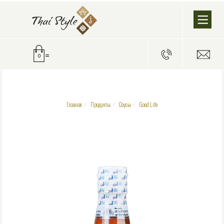
=
0
Главная
Продукты
Соусы
Good Life
/
/
/