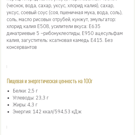
(чеснок, вода, сахар, уксус, хлорид калия), сахар,
уксус, соевый соус (соя, пшеничная мука, вода, соль),
соль, масло рисовых отрубей, кунжут, эмульгатор:
хлорид калия Е508, усилители вкуса: Е635
динатриевые 5 –рибонуклеотиды, Е950 ацесульфам
калия, загуститель: ксатновая камедь Е415. Без
консервантов
Пищевая и энергетическая ценность на 100г
Белки: 2,5 г
Углеводы: 23,3 г
Жиры: 4,3 г
Энергия: 142 ккал/594,53 кДж