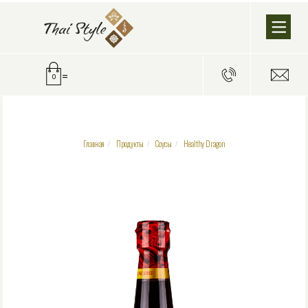
=
0
Главная
Продукты
Соусы
Healthy Dragon
/
/
/