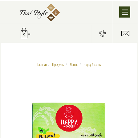
=
0
Главная
Продукты
Лапша
Happy Noodles
/
/
/