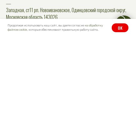
―
Западная, ст11 рп. Новоивановское, Одинцовский городской округ,
Московская область 143026
Продолжая использовать наш сайт, вы даете согласие
на обработку
OK
файлов cookie
, которые обеспечивают правильную работу сайта.
© Thai Style. Все права защищены.
Политика конфиденциальности
СОУТ
Создание сайта на Тильде
Leto.Website