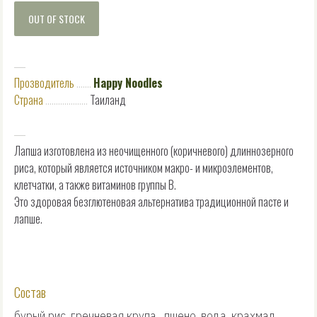
OUT OF STOCK
―
Прозводитель
.......
Happy Noodles
Страна
....................
Таиланд
―
Лапша изготовлена из неочищенного (коричневого) длиннозерного
риса, который является источником макро- и микроэлементов,
клетчатки, а также витаминов группы B.
Это здоровая безглютеновая альтернатива традиционной пасте и
лапше.
Состав
бурый рис, гречневая крупа, пшено, вода, крахмал